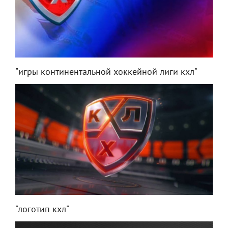
"игры континентальной хоккейной лиги кхл"
"логотип кхл"