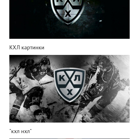
КХЛ картинки
"кхл нхл"