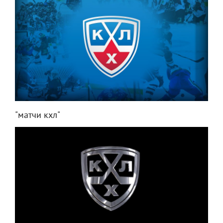
"матчи кхл"