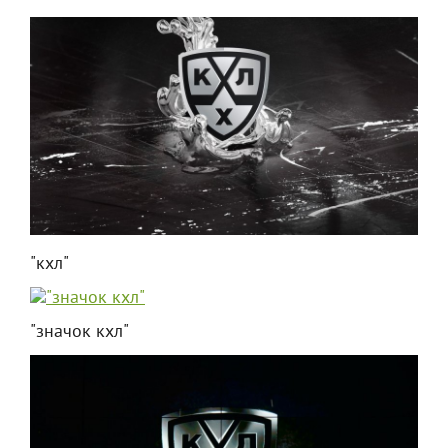
"кхл"
"значок кхл"