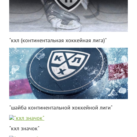
"кхл (континентальная хоккейная лига)"
"шайба континентальной хоккейной лиги"
"кхл значок"