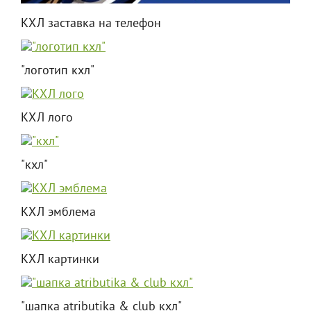
КХЛ заставка на телефон
"логотип кхл"
КХЛ лого
"кхл"
КХЛ эмблема
КХЛ картинки
"шапка atributika & club кхл"