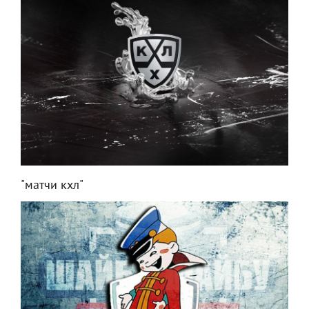
"матчи кхл"