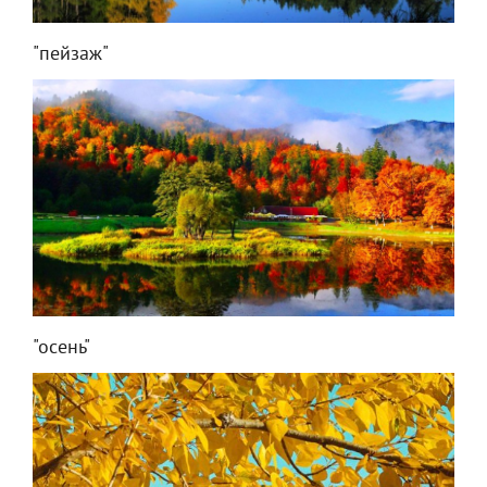
"пейзаж"
"осень"