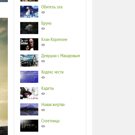
Обитель зла
Бруно
Клан Корлеоне
Девушки с Макаровым
Кодекс чести
Кадеты
Новая жертва
Сплетница