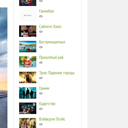
Ганнибал
Сайлент Хилл
Беспринципные
Проклятый рай
Троя: Падение города
Гримм
Кадетство
Вэйверли Плэйс