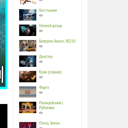
Бесстыжие
Ночной дозор
Беверли-Хиллз, 90210
Декстер
Крик (сериал)
Фарго
Полицейский с
Рублёвки
Отель Элеон