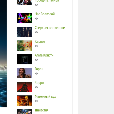
победительница
Час Волковой
Сверхъестественное
Карпов
Агата Кристи
Горец
Зорро
Мятежный дух
Династия