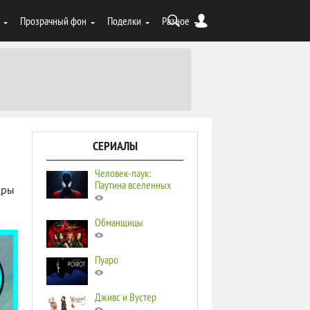
Прозрачный фон
Поделки
Разное
СЕРИАЛЫ
Человек-паук:
Паутина вселенных
дры
Обманщицы
Пуаро
Дживс и Вустер