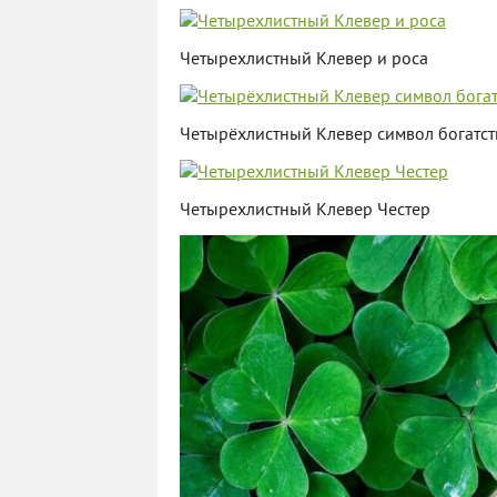
Четырехлистный Клевер и роса
Четырёхлистный Клевер символ богатст
Четырехлистный Клевер Честер