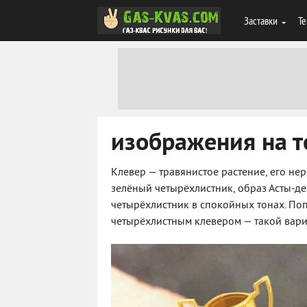
Заставки
Те
изображения на т
Клевер — травянистое растение, его не
зелёный четырёхлистник, образ Асты-д
четырёхлистник в спокойных тонах. По
четырёхлистным клевером — такой вари