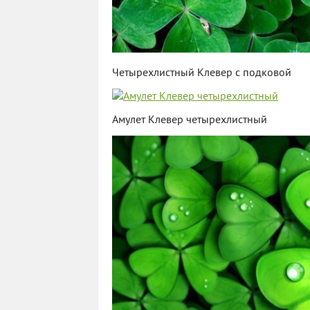
Четырехлистный Клевер с подковой
Амулет Клевер четырехлистный