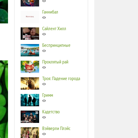
Ганнибал
Сайлент Хилл
Беспринципные
Проклятый рай
Троя: Падение города
Гримм
Кадетство
Вэйверли Плэйс