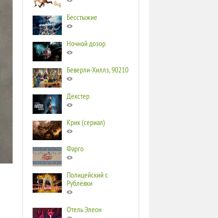
Бесстыжие
Ночной дозор
Беверли-Хиллз, 90210
Декстер
Крик (сериал)
Фарго
Полицейский с
Рублёвки
Отель Элеон