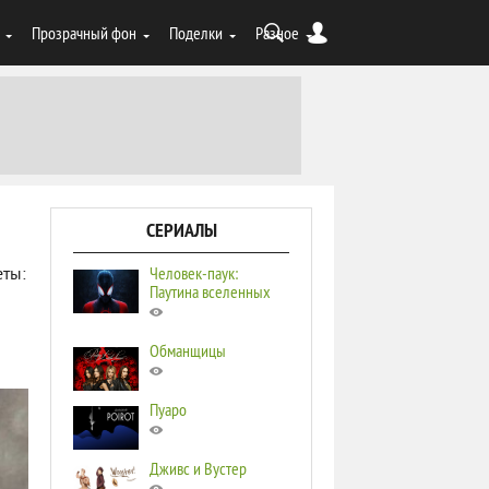
Прозрачный фон
Поделки
Разное
СЕРИАЛЫ
Человек-паук:
еты:
Паутина вселенных
Обманщицы
Пуаро
Дживс и Вустер