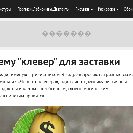
кстуры
Прописи, Лабиринты, Диктанты
Рисунки
Раскраски
Обои
ему "клевер" для заставки
редко именуют трилистником. В кадре встречаются разные сюж
емона из «Чёрного клевера», один листок, минималистичный
падаются и кадры с необычным, словно магическим,
ант многим нравится.