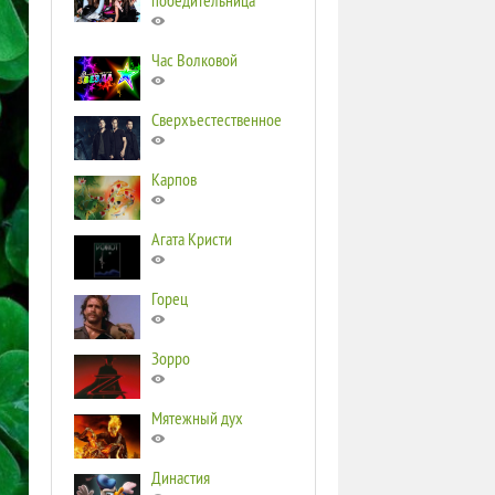
победительница
Час Волковой
Сверхъестественное
Карпов
Агата Кристи
Горец
Зорро
Мятежный дух
Династия