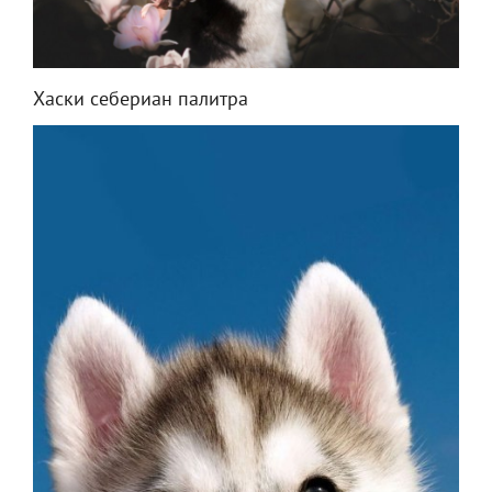
Хаски себериан палитра