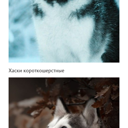
Хаски короткошерстные