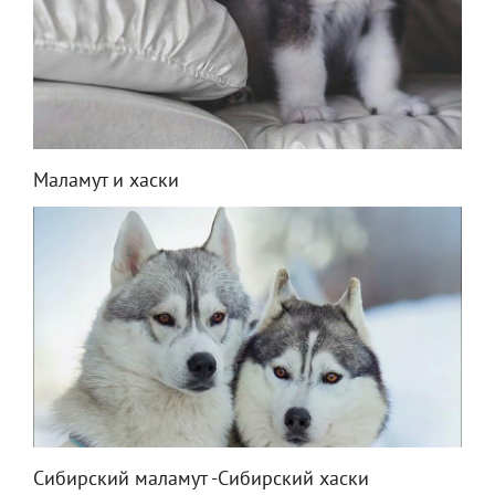
Маламут и хаски
Сибирский маламут -Сибирский хаски