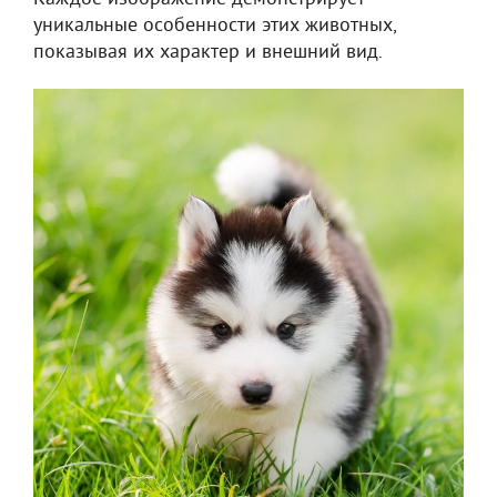
уникальные особенности этих животных,
показывая их характер и внешний вид.