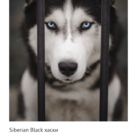
Siberian Black хаски