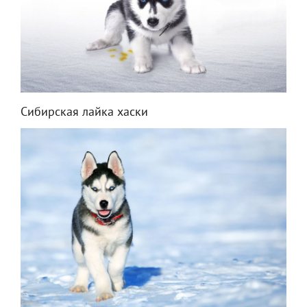
Сибирская лайка хаски