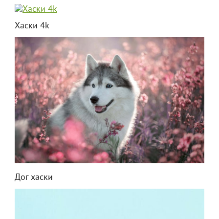
Хаски 4k
Дог хаски