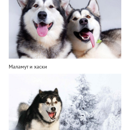
Маламут и хаски