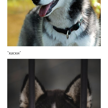
"хаски"