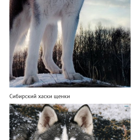
Сибирский хаски щенки