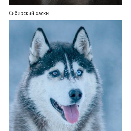
Сибирский хаски