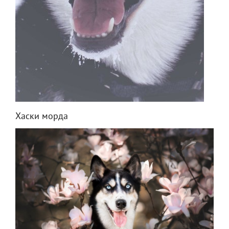
Хаски морда