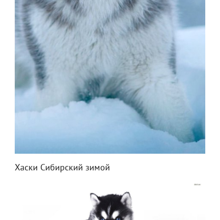
Хаски Сибирский зимой