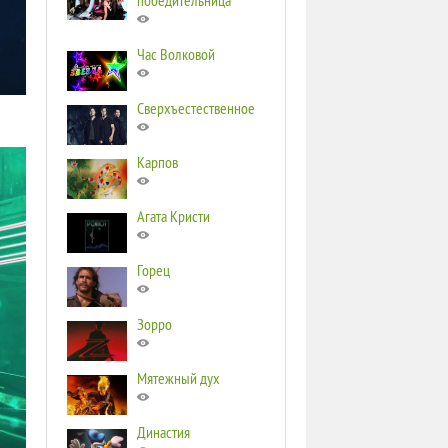
победительница
Час Волковой
Сверхъестественное
Карпов
Агата Кристи
Горец
Зорро
Мятежный дух
Династия