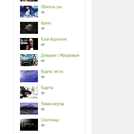
Обитель зла
Бруно
Клан Корлеоне
Девушки с Макаровым
Кодекс чести
Кадеты
Новая жертва
Сплетница