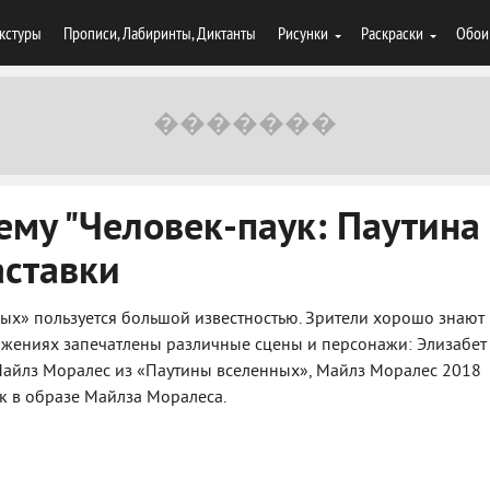
кстуры
Прописи, Лабиринты, Диктанты
Рисунки
Раскраски
Обои
ему "Человек-паук: Паутина
аставки
ных» пользуется большой известностью. Зрители хорошо знают
ажениях запечатлены различные сцены и персонажи: Элизабет
 Майлз Моралес из «Паутины вселенных», Майлз Моралес 2018
ук в образе Майлза Моралеса.