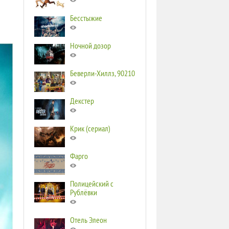
Бесстыжие
Ночной дозор
Беверли-Хиллз, 90210
Декстер
Крик (сериал)
Фарго
Полицейский с
Рублёвки
Отель Элеон