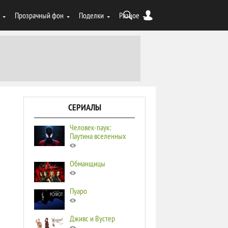
Прозрачный фон
Поделки
Разное
СЕРИАЛЫ
Человек-паук:
Паутина вселенных
Обманщицы
Пуаро
Дживс и Вустер