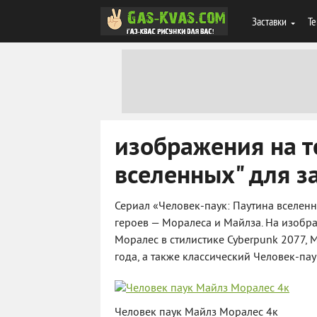
Заставки
Те
изображения на т
вселенных" для з
Сериал «Человек-паук: Паутина вселен
героев — Моралеса и Майлза. На изобр
Моралес в стилистике Cyberpunk 2077,
года, а также классический Человек-па
Человек паук Майлз Моралес 4к