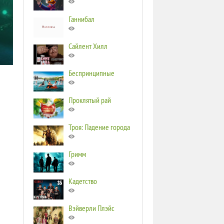
Ганнибал
Сайлент Хилл
Беспринципные
Проклятый рай
Троя: Падение города
Гримм
Кадетство
Вэйверли Плэйс