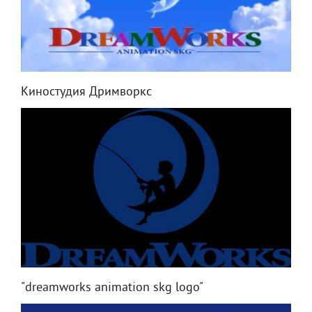
Киностудия Дримворкс
"dreamworks animation skg logo"