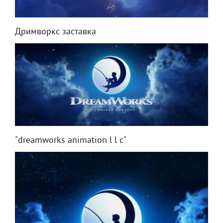
Дримворкс заставка
"dreamworks animation l l c"