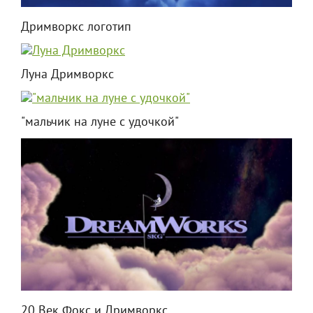
Дримворкс логотип
Луна Дримворкс
"мальчик на луне с удочкой"
20 Век Фокс и Дримворкс