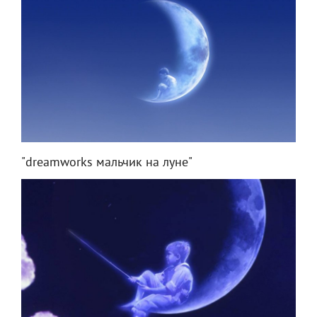
"dreamworks мальчик на луне"