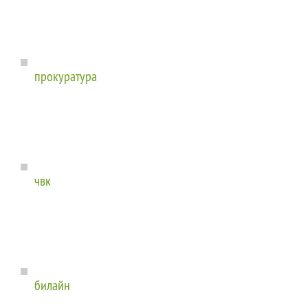
прокуратура
чвк
билайн