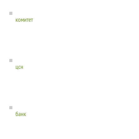
комитет
цсн
банк