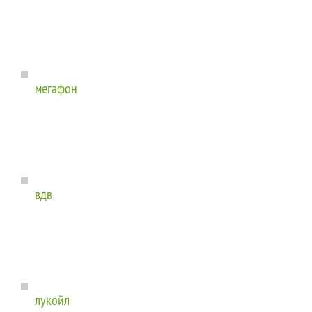
мегафон
вдв
лукойл