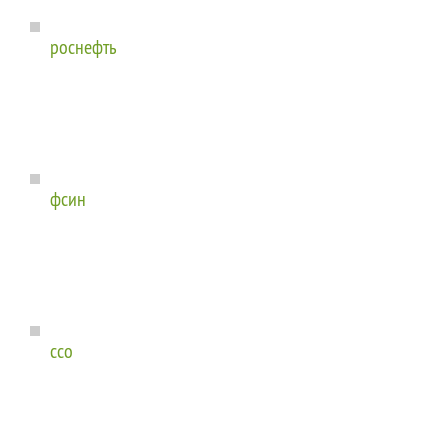
роснефть
фсин
ссо