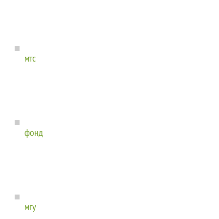
мтс
фонд
мгу