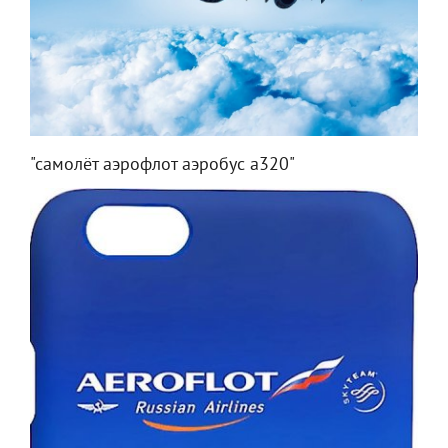
"самолёт аэрофлот аэробус а320"