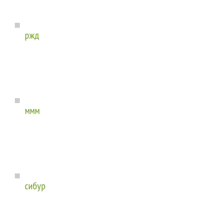
ржд
ммм
сибур