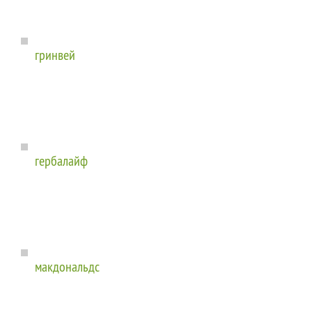
гринвей
гербалайф
макдональдс