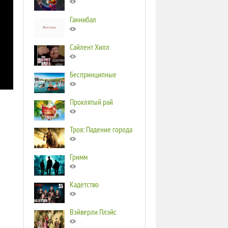
Ганнибал
Сайлент Хилл
Беспринципные
Проклятый рай
Троя: Падение города
Гримм
Кадетство
Вэйверли Плэйс