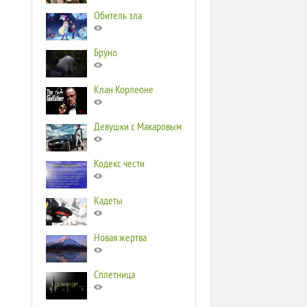
Обитель зла
Бруно
Клан Корлеоне
Девушки с Макаровым
Кодекс чести
Кадеты
Новая жертва
Сплетница