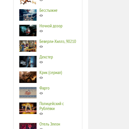
Бесстыжие
Ночной дозор
Беверли-Хиллз, 90210
Декстер
Крик (сериал)
Фарго
Полицейский с
Рублёвки
Отель Элеон