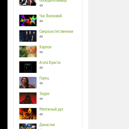
победительница
Час Волковой
Сверхъестественное
Карпов
Агата Кристи
Горец
Зорро
Мятежный дух
Династия