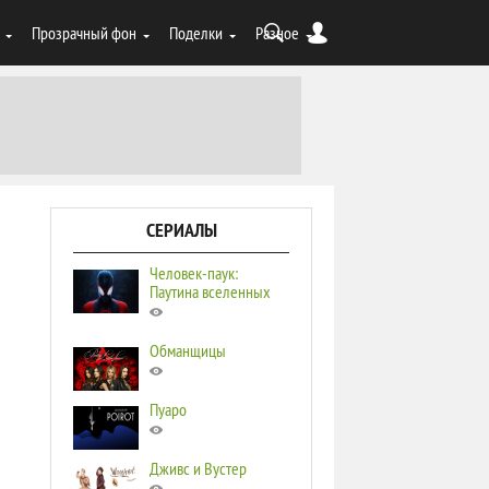
Прозрачный фон
Поделки
Разное
СЕРИАЛЫ
Человек-паук:
Паутина вселенных
Обманщицы
Пуаро
Дживс и Вустер