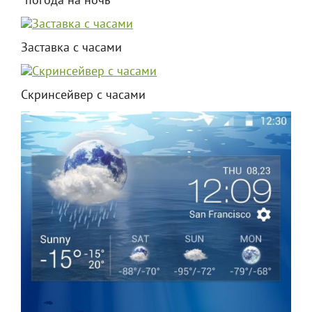
"погода на ночь"
Заставка с часами
Скринсейвер с часами