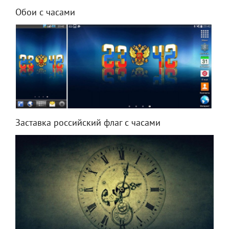
Обои с часами
Заставка российский флаг с часами