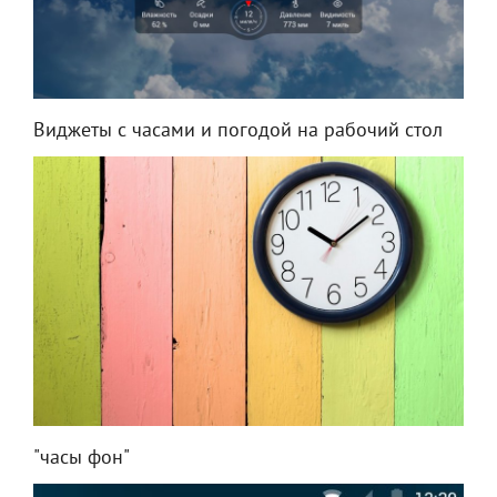
Виджеты с часами и погодой на рабочий стол
"часы фон"