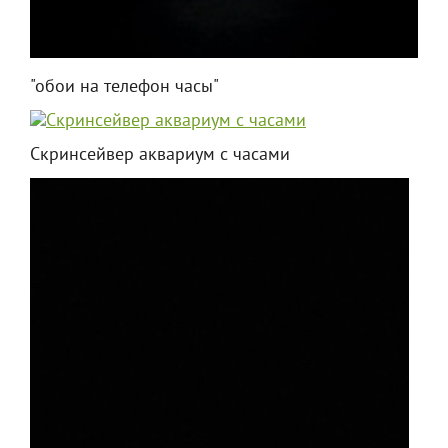
"обои на телефон часы"
Скринсейвер аквариум с часами