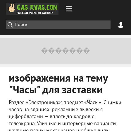
изображения на тему
"Часы" для заставки
Раздел «Электроника»: предмет «Часы». Снимки
часов на зданиях, рекламные вывески с
циферблатами — вплоть до кадров с
телеэкрана. Уличные и интерьерные варианты,
крупные планы механизмов и общие виды.