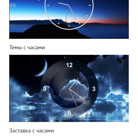
Темы с часами
Заставка с часами