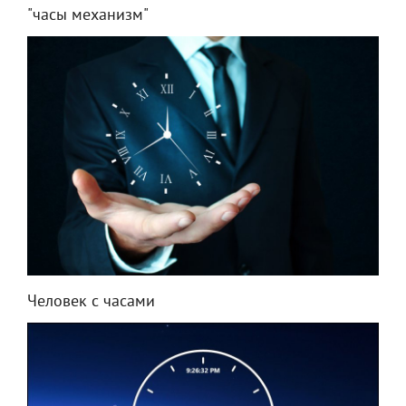
"часы механизм"
Человек с часами