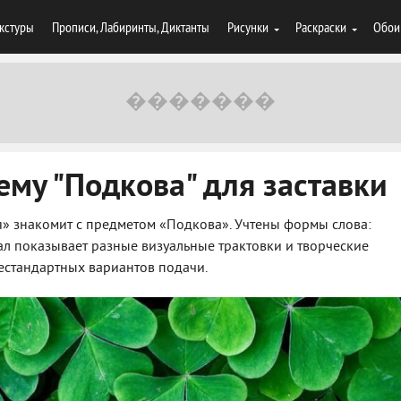
кстуры
Прописи, Лабиринты, Диктанты
Рисунки
Раскраски
Обои
ему "Подкова" для заставки
» знакомит с предметом «Подкова». Учтены формы слова:
ал показывает разные визуальные трактовки и творческие
естандартных вариантов подачи.