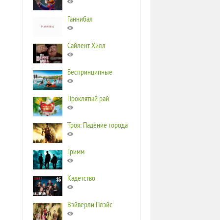
Ганнибал
Сайлент Хилл
Беспринципные
Проклятый рай
Троя: Падение города
Гримм
Кадетство
Вэйверли Плэйс