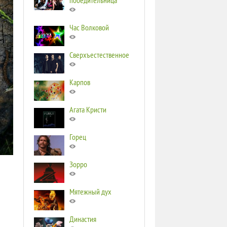
победительница
Час Волковой
Сверхъестественное
Карпов
Агата Кристи
Горец
Зорро
Мятежный дух
Династия