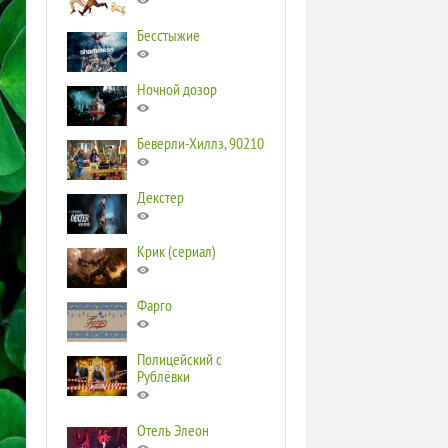
Бесстыжие
Ночной дозор
Беверли-Хиллз, 90210
Декстер
Крик (сериал)
Фарго
Полицейский с
Рублёвки
Отель Элеон