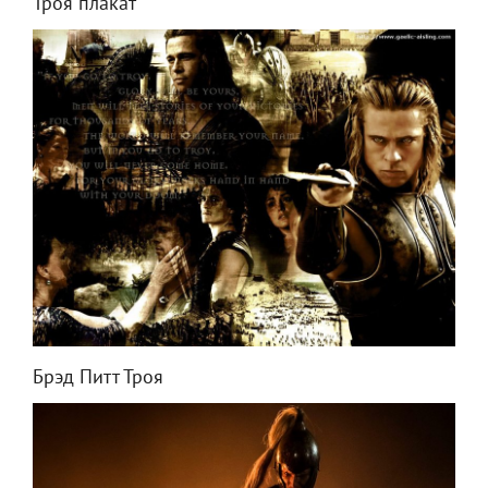
Троя плакат
Брэд Питт Троя