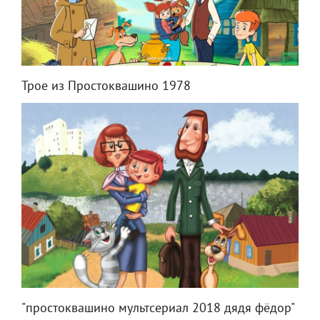
Трое из Простоквашино 1978
"простоквашино мультсериал 2018 дядя фёдор"