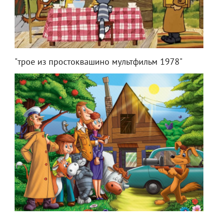
"трое из простоквашино мультфильм 1978"