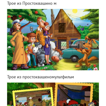
Трое из Простоквашино м
Трое из простоквашеномультфильм