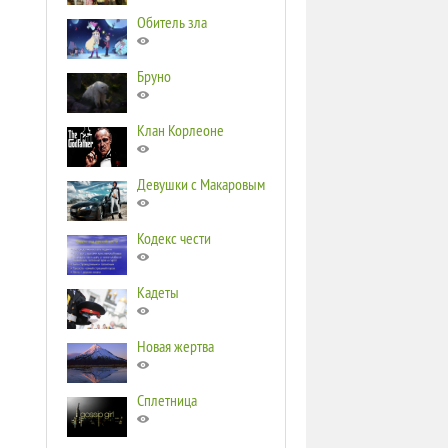
Обитель зла
Бруно
Клан Корлеоне
Девушки с Макаровым
Кодекс чести
Кадеты
Новая жертва
Сплетница