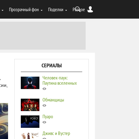
Прозрачный фон
Поделки
Разное
СЕРИАЛЫ
Человек-паук:
,
Паутина вселенных
сии,
Обманщицы
Пуаро
Дживс и Вустер