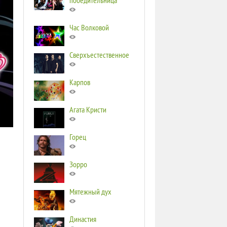
победительница
Час Волковой
Сверхъестественное
Карпов
Агата Кристи
Горец
Зорро
Мятежный дух
Династия