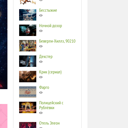
Бесстыжие
Ночной дозор
Беверли-Хиллз, 90210
Декстер
Крик (сериал)
Фарго
Полицейский с
Рублёвки
Отель Элеон