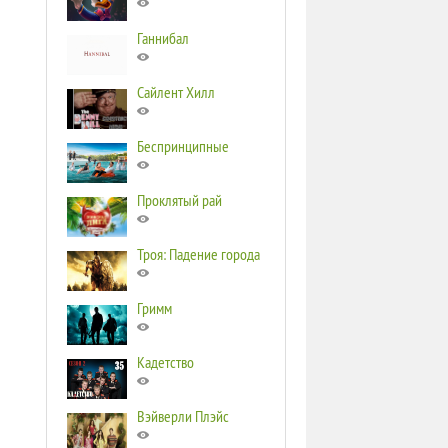
Ганнибал
Сайлент Хилл
Беспринципные
Проклятый рай
Троя: Падение города
Гримм
Кадетство
Вэйверли Плэйс