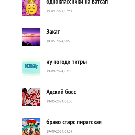
одноклассники на ватсап
19-09-2024, 02:31
728
0
Закат
18-05-2024, 00:28
42
0
ну погоди титры
19-09-2024, 02:50
812
0
Адский босс
18-05-2024, 01:00
195
0
браво старс пиратская
19-09-2024, 03:09