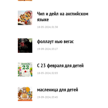
63
0
Чип и дейл на английском
языке
18-05-2024, 01:38
39
0
фоллаут нью вегас
19-09-2024, 03:27
120
0
С 23 февраля для детей
18-05-2024, 02:03
65
0
масленица для детей
19-09-2024, 03:45
82