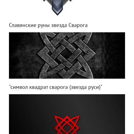
Славянские руны звезда Сварога
"символ квадрат сварога (звезда руси)"