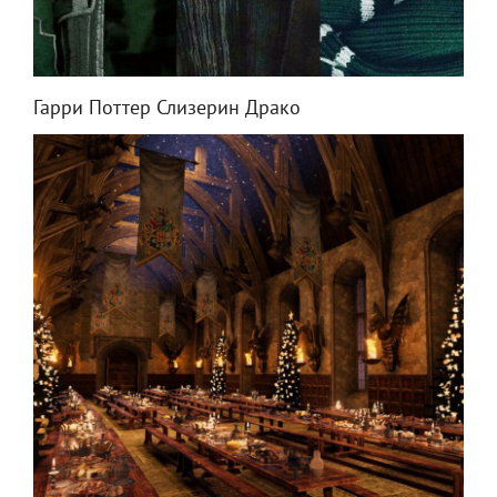
Гарри Поттер Слизерин Драко