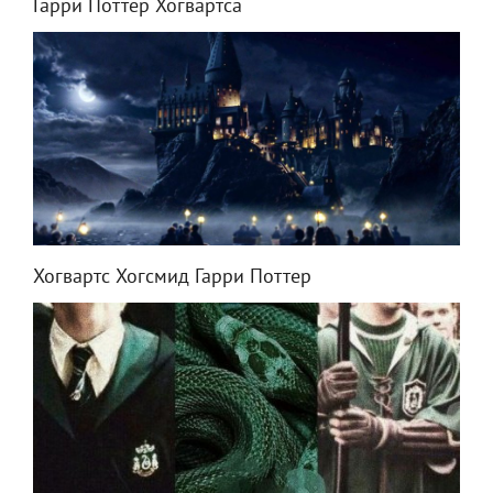
Гарри Поттер Хогвартса
Хогвартс Хогсмид Гарри Поттер