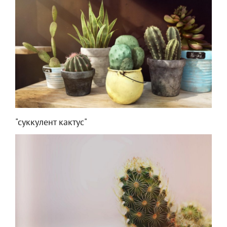
"суккулент кактус"