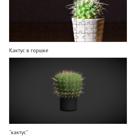
Кактус в горшке
"кактус"