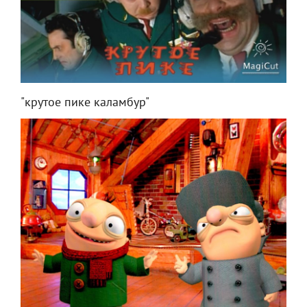
"крутое пике каламбур"