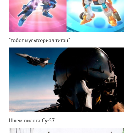
"тобот мультсериал титан"
Шлем пилота Су-57