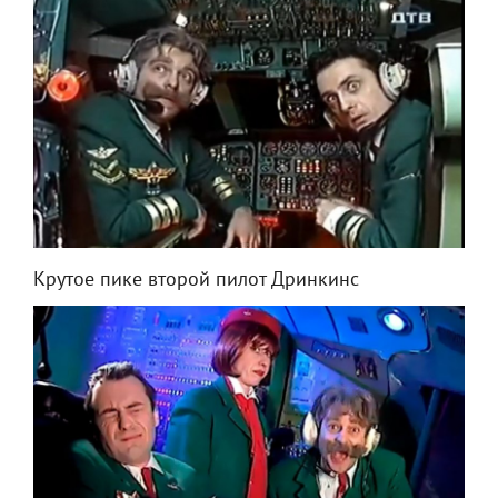
Крутое пике второй пилот Дринкинс