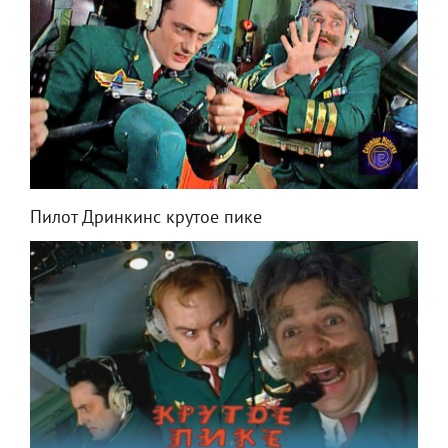
Пилот Дринкинс крутое пике