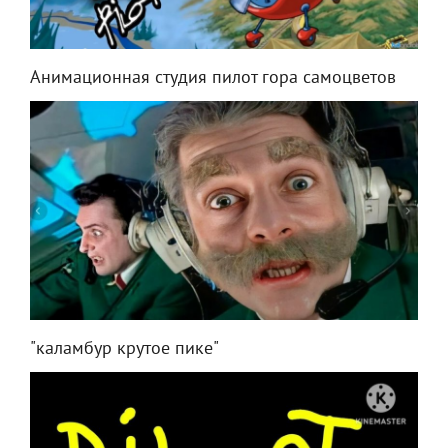
Анимационная студия пилот гора самоцветов
"каламбур крутое пике"