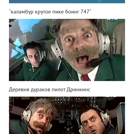
"каламбур крутое пике боинг 747"
Деревня дураков пилот Дринкинс