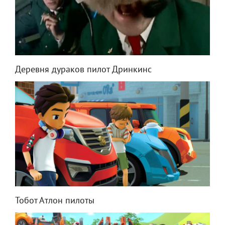
Деревня дураков пилот Дринкинс
Тобот Атлон пилоты