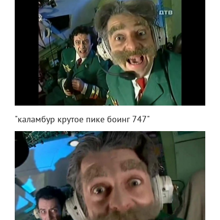
"каламбур крутое пике боинг 747"