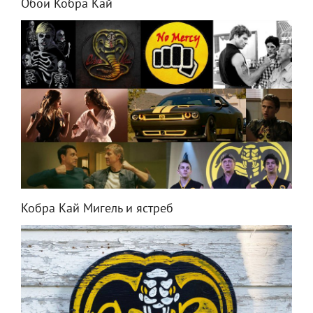
Обои Кобра Кай
Кобра Кай Мигель и ястреб