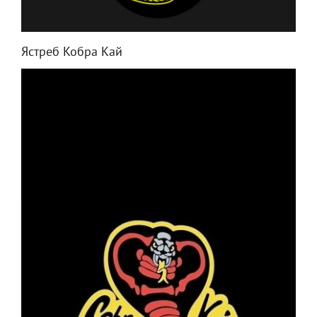
Ястреб Кобра Кай