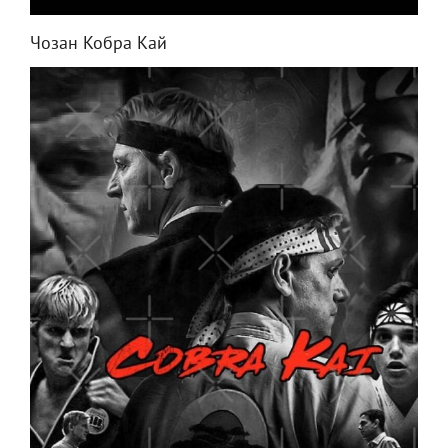
Чозан Кобра Кай