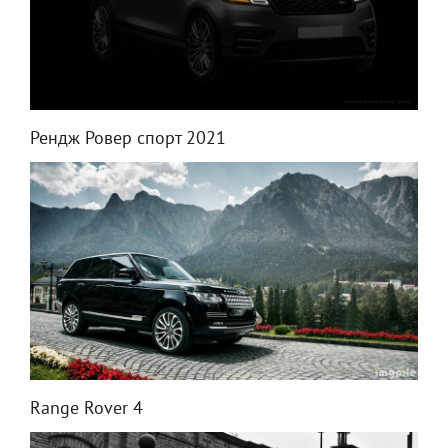
Рендж Ровер спорт 2021
Range Rover 4