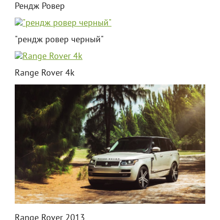
Рендж Ровер
"рендж ровер черный"
Range Rover 4k
Range Rover 2013