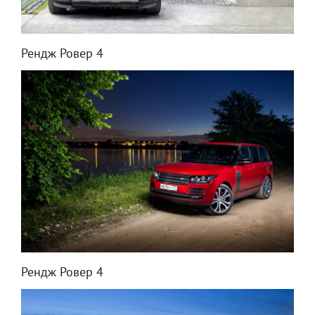
Рендж Ровер 4
Рендж Ровер 4