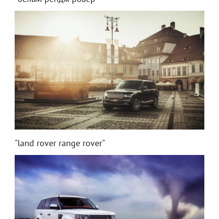
"land rover range rover"