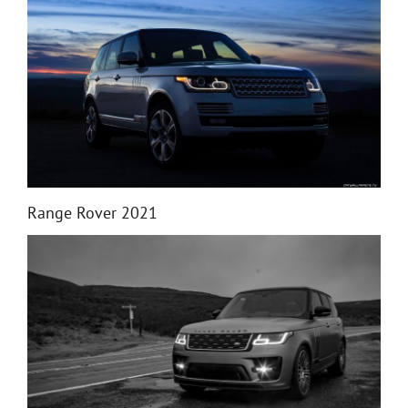
Range Rover 2021