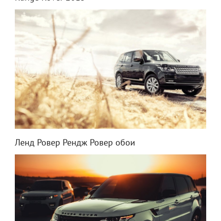
Ленд Ровер Рендж Ровер обои