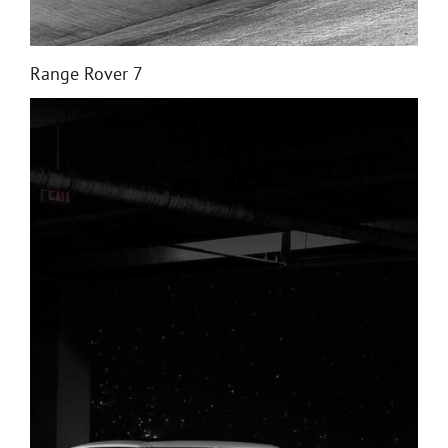
Range Rover 7