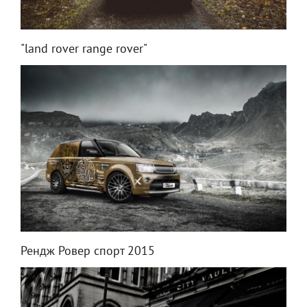
"land rover range rover"
Рендж Ровер спорт 2015