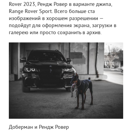
Rover 2023, Рендж Ровер в варианте джипа,
Range Rover Sport. Всего больше ста
изображений в хорошем разрешении —
подойдут для оформления экрана, загрузки в
галерею или просто сохранить в архив.
Доберман и Рендж Ровер