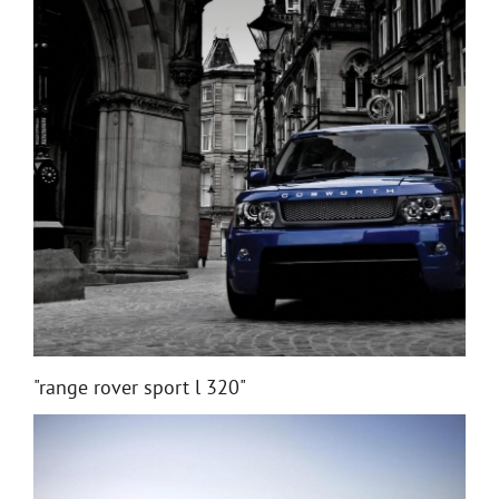
"range rover sport l 320"