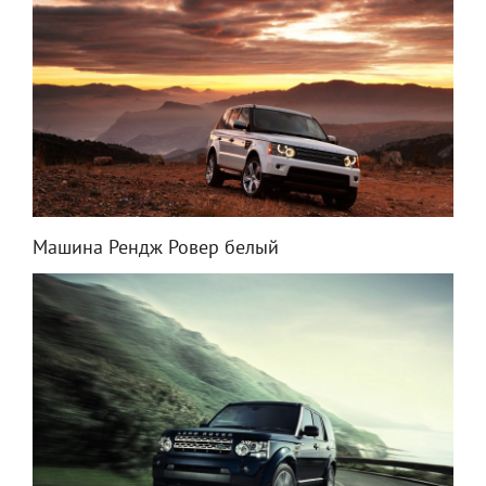
Машина Рендж Ровер белый