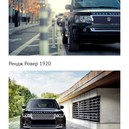
Рендж Ровер 1920