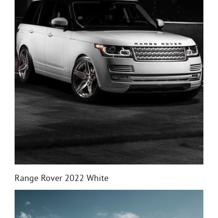
Range Rover 2022 White