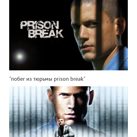
"побег из тюрьмы prison break"