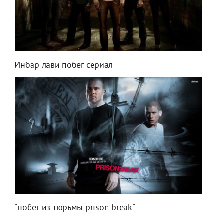
Инбар лави побег сериал
"побег из тюрьмы prison break"