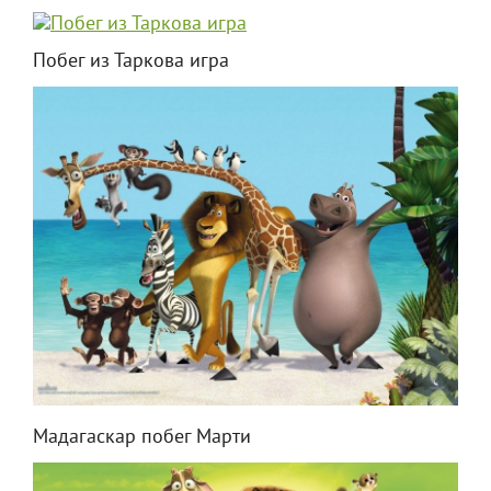
Побег из Таркова игра
Мадагаскар побег Марти