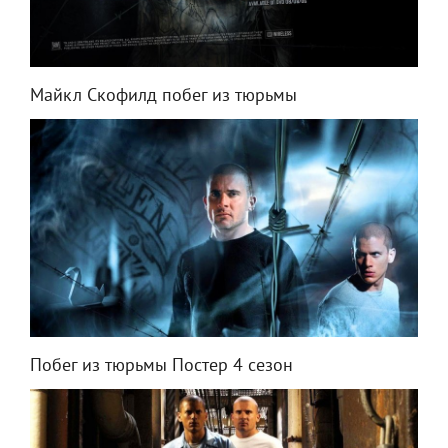
Майкл Скофилд побег из тюрьмы
Побег из тюрьмы Постер 4 сезон