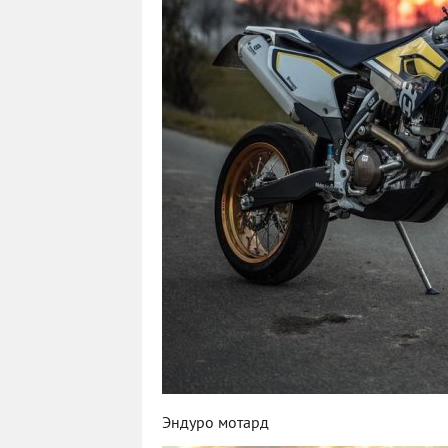
Эндуро мотард