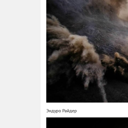
Эндуро Райдер