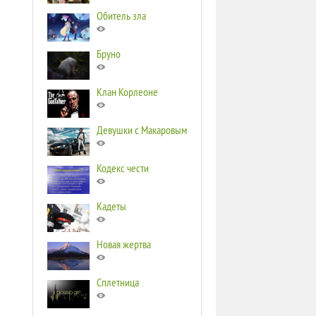
Обитель зла
Бруно
Клан Корлеоне
Девушки с Макаровым
Кодекс чести
Кадеты
Новая жертва
Сплетница