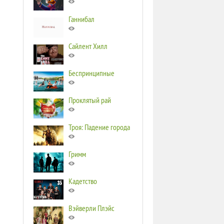
Ганнибал
Сайлент Хилл
Беспринципные
Проклятый рай
Троя: Падение города
Гримм
Кадетство
Вэйверли Плэйс