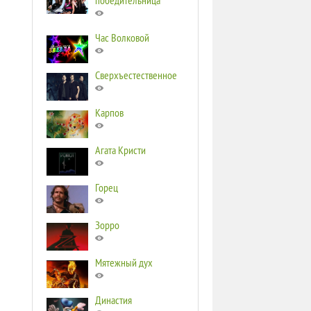
победительница
Час Волковой
Сверхъестественное
Карпов
Агата Кристи
Горец
Зорро
Мятежный дух
Династия