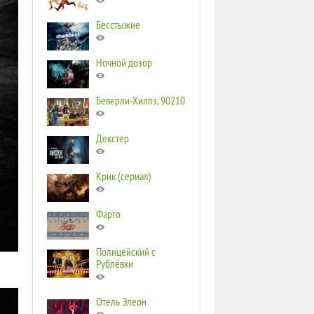
Бесстыжие
Ночной дозор
Беверли-Хиллз, 90210
Декстер
Крик (сериал)
Фарго
Полицейский с
Рублёвки
Отель Элеон