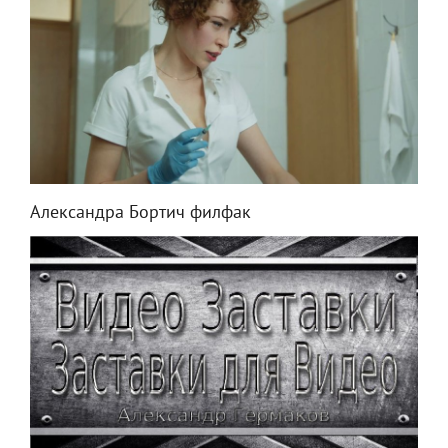
Александра Бортич филфак