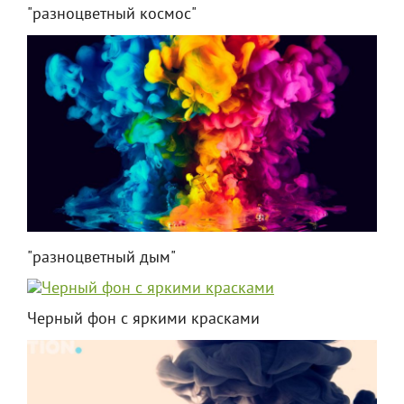
"разноцветный космос"
"разноцветный дым"
Черный фон с яркими красками