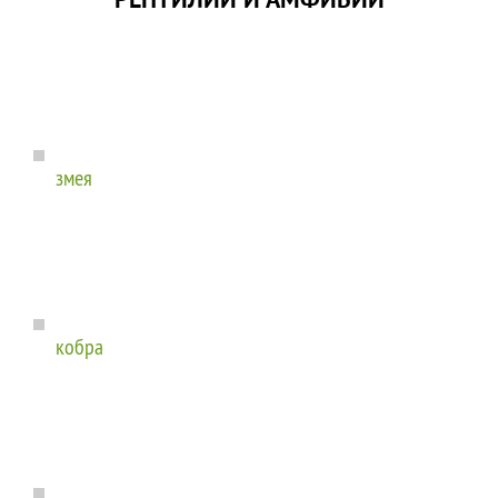
РЕПТИЛИИ И АМФИБИИ
змея
кобра