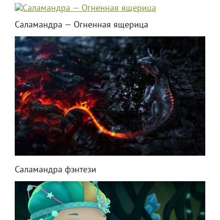
Саламандра — Огненная ящерица
Саламандра фэнтези