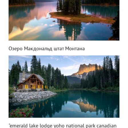
Озеро Макдональд штат Монтана
"emerald lake lodge yoho national park canadian