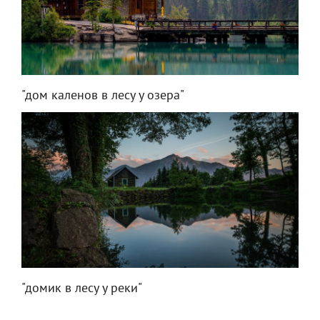
"дом каленов в лесу у озера"
"домик в лесу у реки"