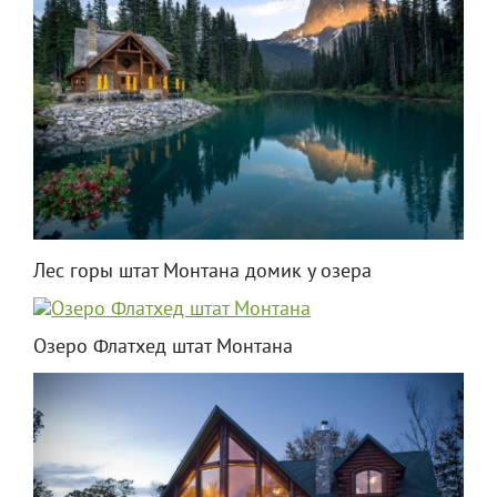
Лес горы штат Монтана домик у озера
Озеро Флатхед штат Монтана