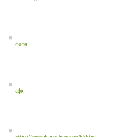
фифа
афк
https://zastavki.gas-kvas.com/hk.html