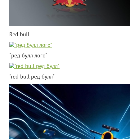
Red bull
"ред булл лого"
"red bull ред булл"