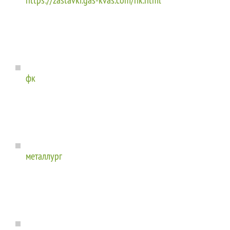
фк
металлург