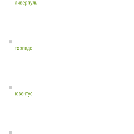
ливерпуль
торпедо
ювентус