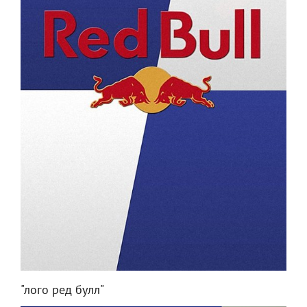
"лого ред булл"