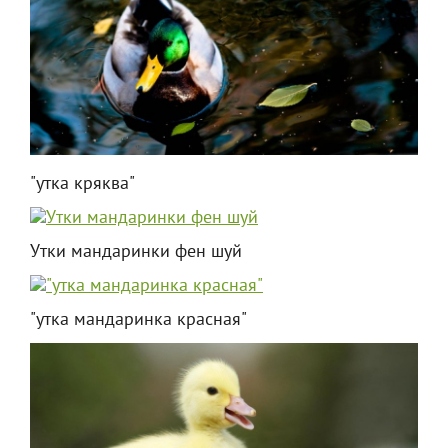
"утка кряква"
Утки мандаринки фен шуй
"утка мандаринка красная"