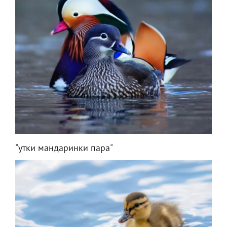
"утки мандаринки пара"