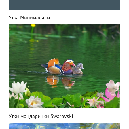
Утка Минимализм
Утки мандаринки Swarovski