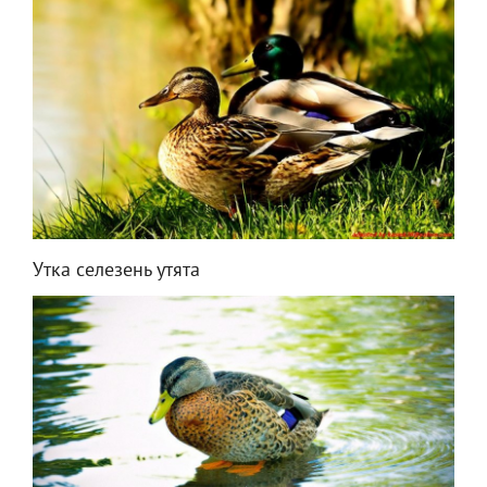
Утка селезень утята