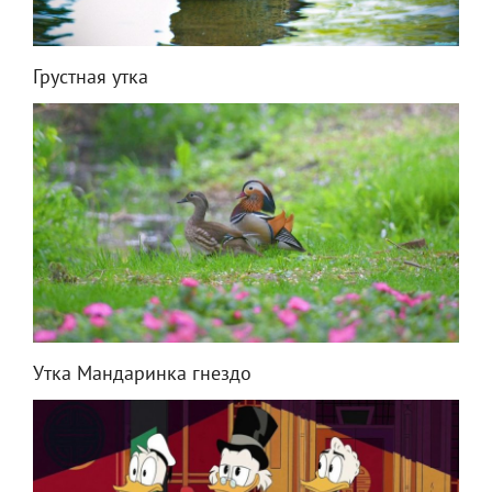
Грустная утка
Утка Мандаринка гнездо