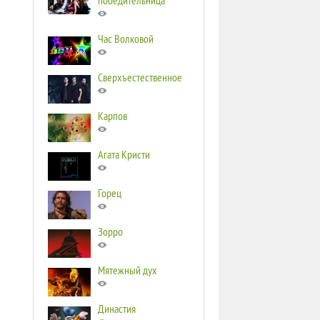
победительница
Час Волковой
Сверхъестественное
Карпов
Агата Кристи
Горец
Зорро
Мятежный дух
Династия