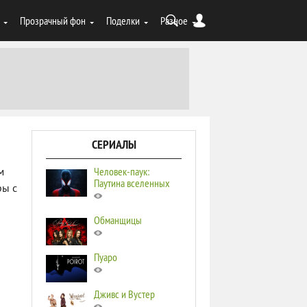
Прозрачный фон
Поделки
Разное
СЕРИАЛЫ
Человек-паук:
м
Паутина вселенных
ры с
Обманщицы
Пуаро
Дживс и Вустер