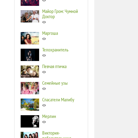
Майор Гром: Чумной
Доктор
Маргоша
Телохранитель
Певчая птичка
Семейные узы
Спасатели Малибу
Мерлин
Виктория-