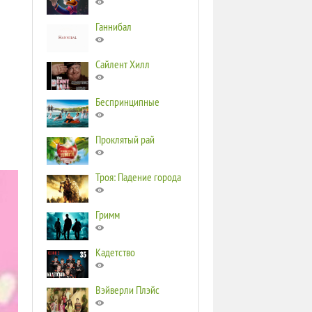
Ганнибал
Сайлент Хилл
Беспринципные
Проклятый рай
Троя: Падение города
Гримм
Кадетство
Вэйверли Плэйс