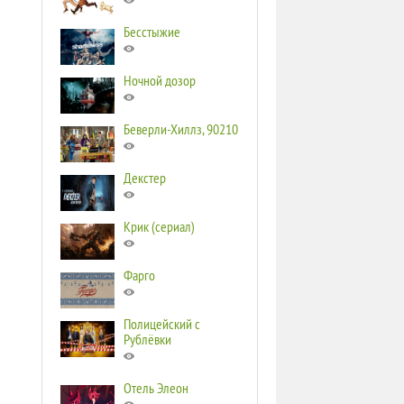
Бесстыжие
Ночной дозор
Беверли-Хиллз, 90210
Декстер
Крик (сериал)
Фарго
Полицейский с
Рублёвки
Отель Элеон