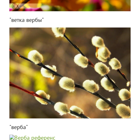
"ветка вербы"
"верба"