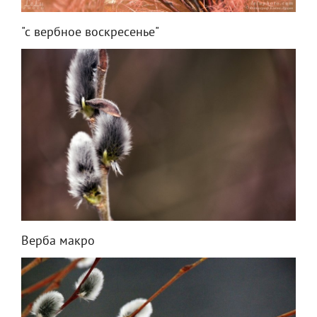
"с вербное воскресенье"
Верба макро