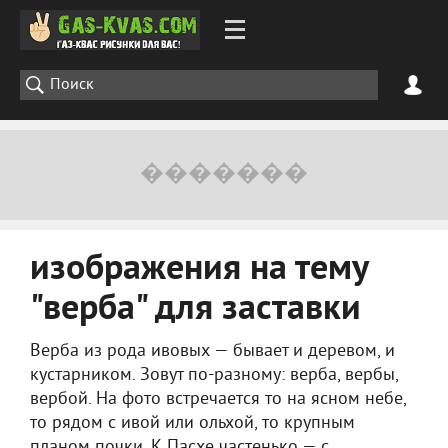
изображения на тему
"верба" для заставки
Верба из рода ивовых — бывает и деревом, и
кустарником. Зовут по-разному: верба, вербы,
вербой. На фото встречается то на ясном небе,
то рядом с ивой или ольхой, то крупным
планом почки. К Пасхе частенько — с