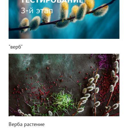
"верб"
Верба растение