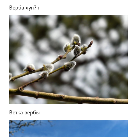
Верба лун?н
Ветка вербы