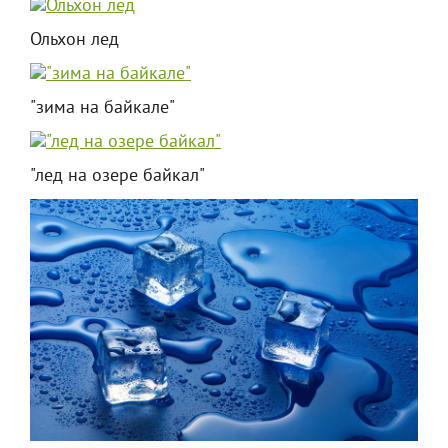
Ольхон лед
"зима на байкале"
"лед на озере байкал"