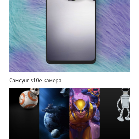
Самсунг s10e камера