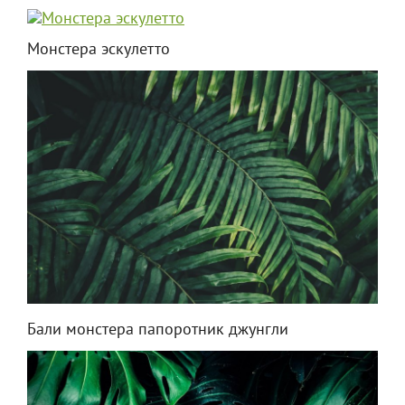
Монстера эскулетто
Бали монстера папоротник джунгли