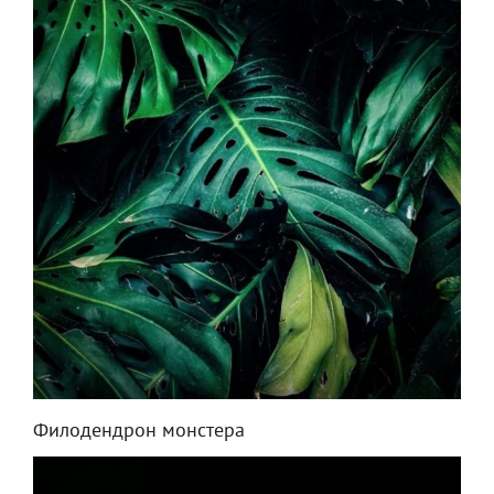
Филодендрон монстера