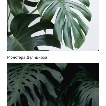
Монстера Делициоза