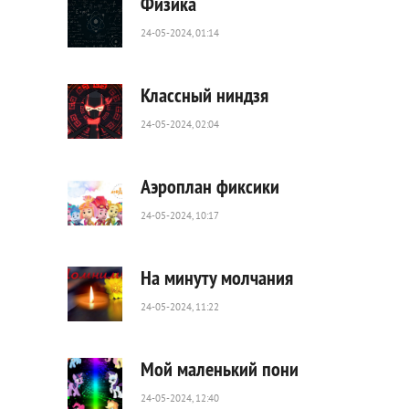
Физика
24-05-2024, 01:14
230
0
Классный ниндзя
24-05-2024, 02:04
67
0
Аэроплан фиксики
24-05-2024, 10:17
200
0
На минуту молчания
24-05-2024, 11:22
307
0
Мой маленький пони
24-05-2024, 12:40