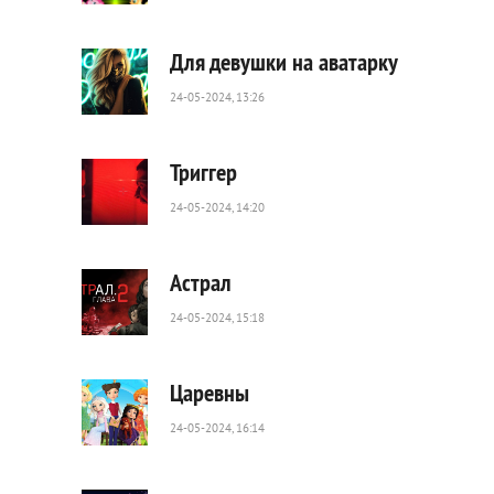
48
0
Для девушки на аватарку
24-05-2024, 13:26
364
0
Триггер
24-05-2024, 14:20
56
0
Астрал
24-05-2024, 15:18
57
0
Царевны
24-05-2024, 16:14
195
0