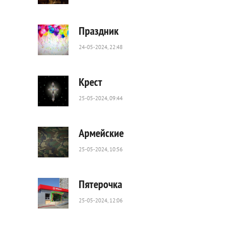
254
0
Праздник
24-05-2024, 22:48
24
0
Крест
25-05-2024, 09:44
135
0
Армейские
25-05-2024, 10:56
147
0
Пятерочка
25-05-2024, 12:06
359
0