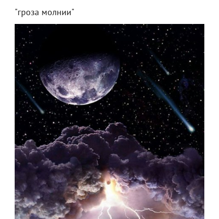
"гроза молнии"