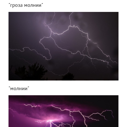
"гроза молнии"
"молнии"