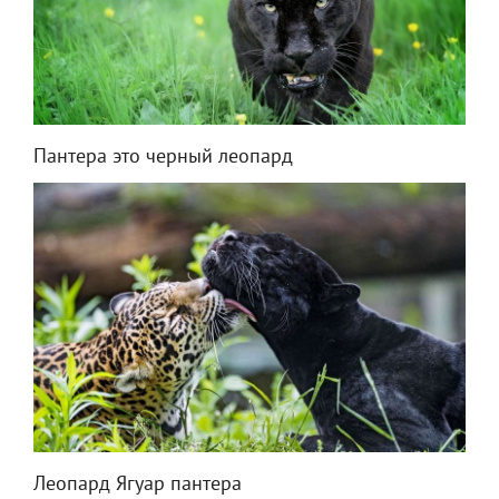
Пантера это черный леопард
Леопард Ягуар пантера