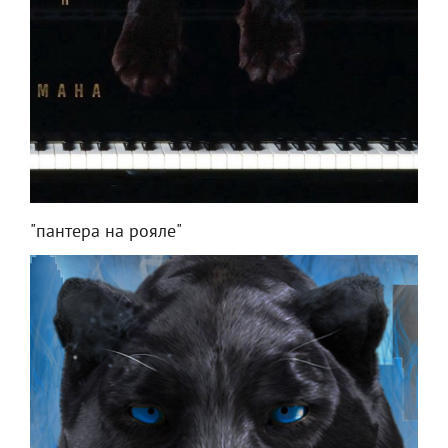
"пантера на рояле"