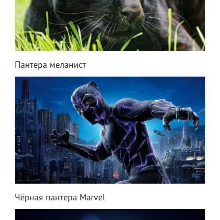
Пантера меланист
Чёрная пантера Marvel