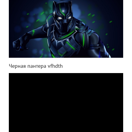
Черная пантера vfhdth