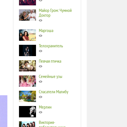
Майор Гром: Чумной
Доктор
Маргоша
Телохранитель
Певчая птичка
Семейные узы
Спасатели Малибу
Мерлин
Виктория-