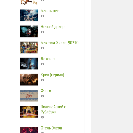
Бесстыжие
Ночной дозор
Беверли-Хиллз, 90210
Декстер
Крик (сериал)
Фарго
Полицейский с
Рублёвки
Отель Элеон