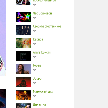
победительница
Час Волковой
Сверхъестественное
Карпов
Агата Кристи
Горец
Зорро
Мятежный дух
Династия