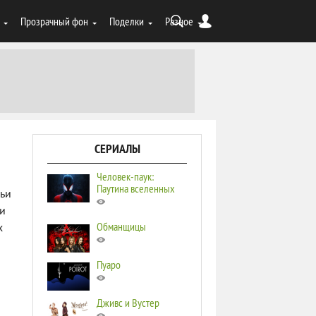
Прозрачный фон
Поделки
Разное
СЕРИАЛЫ
Человек-паук:
Паутина вселенных
льи
ьи
Обманщицы
х
Пуаро
Дживс и Вустер