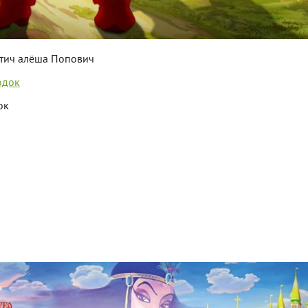
тич алёша Попович
ок