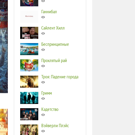
Ганнибал
Сайлент Хилл
Беспринципные
Проклятый рай
Троя: Падение города
Гримм
Кадетство
Вэйверли Плэйс