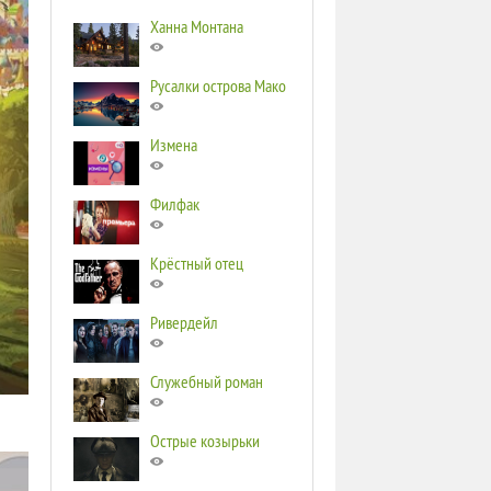
Ханна Монтана
Русалки острова Мако
Измена
Филфак
Крёстный отец
Ривердейл
Служебный роман
Острые козырьки