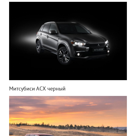
Митсубиси АСХ черный