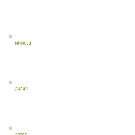
мимоза
лилия
лотос