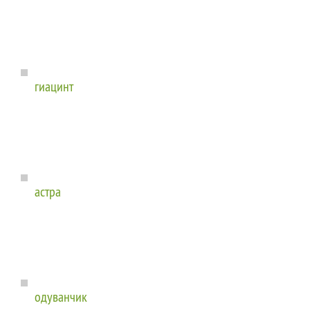
гиацинт
астра
одуванчик