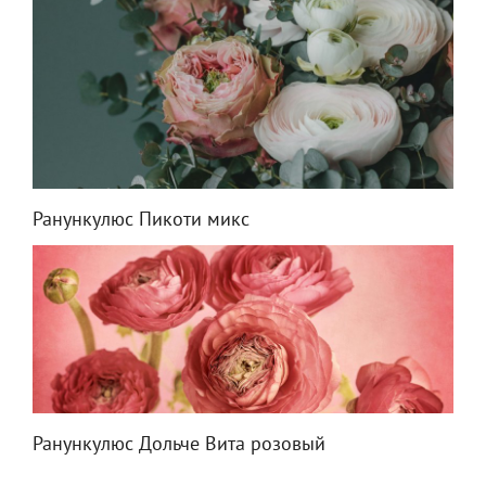
Ранункулюс Пикоти микс
Ранункулюс Дольче Вита розовый