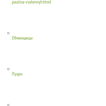
pautina-vselennyh.html
Обманщицы
Пуаро