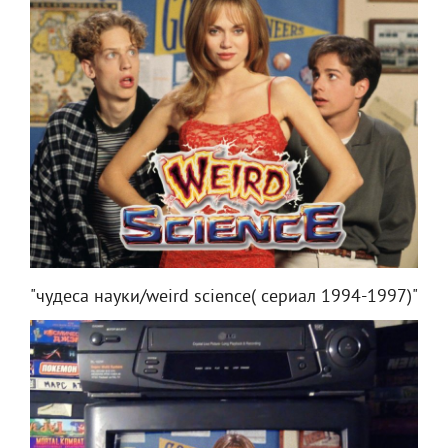
"чудеса науки/weird science( сериал 1994-1997)"