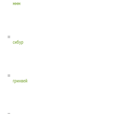
ммм
сибур
гринвей