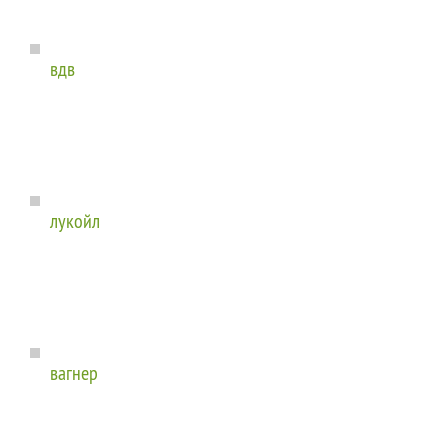
вдв
лукойл
вагнер