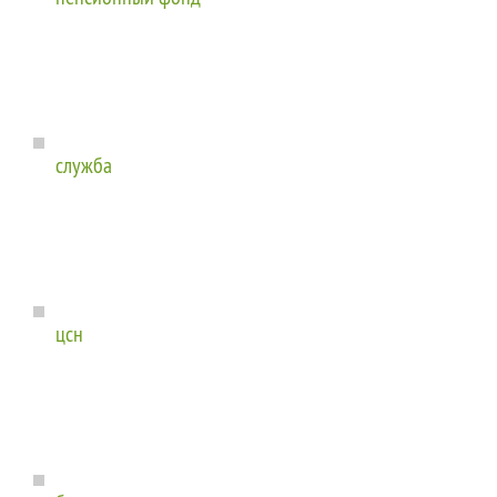
служба
цсн