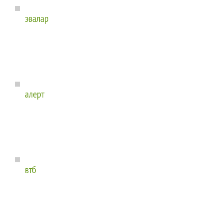
эвалар
алерт
втб