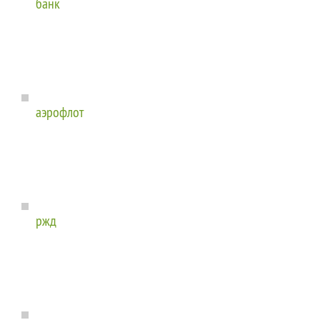
банк
аэрофлот
ржд