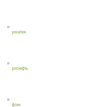
росатом
роснефть
фсин