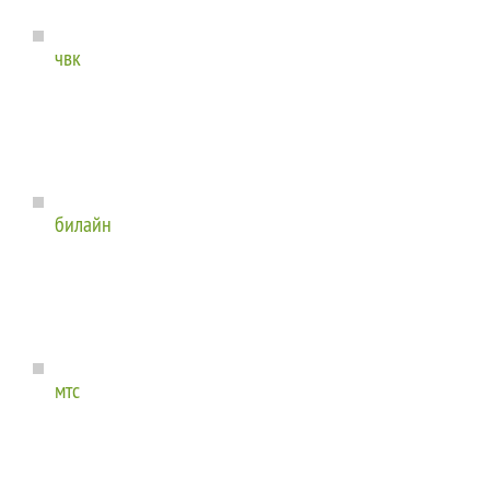
чвк
билайн
мтс