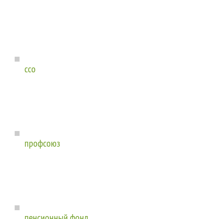
ссо
профсоюз
пенсионный фонд