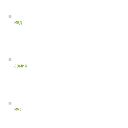
мвд
армия
мчс