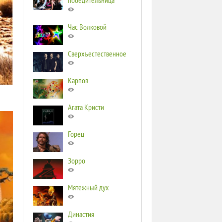
победительница
Час Волковой
Сверхъестественное
Карпов
Агата Кристи
Горец
Зорро
Мятежный дух
Династия