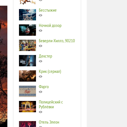
Бесстыжие
Ночной дозор
Беверли-Хиллз, 90210
Декстер
Крик (сериал)
Фарго
Полицейский с
Рублёвки
Отель Элеон