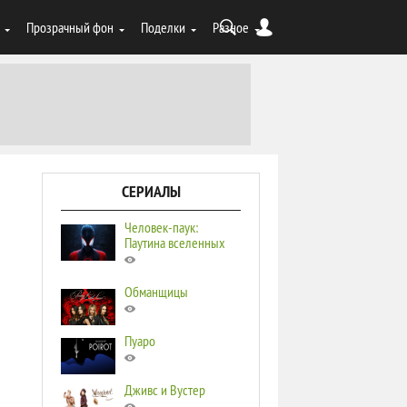
Прозрачный фон
Поделки
Разное
СЕРИАЛЫ
Человек-паук:
Паутина вселенных
Обманщицы
Пуаро
Дживс и Вустер