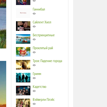
Ганнибал
Сайлент Хилл
Беспринципные
Проклятый рай
Троя: Падение города
Гримм
Кадетство
Вэйверли Плэйс