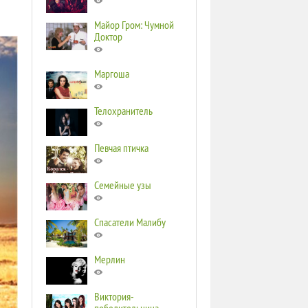
Майор Гром: Чумной
Доктор
Маргоша
Телохранитель
Певчая птичка
Семейные узы
Спасатели Малибу
Мерлин
Виктория-