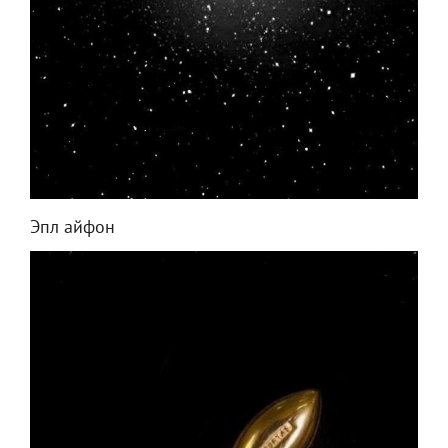
Эпл айфон