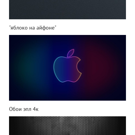
"яблоко на айфоне"
Обои эпл 4к