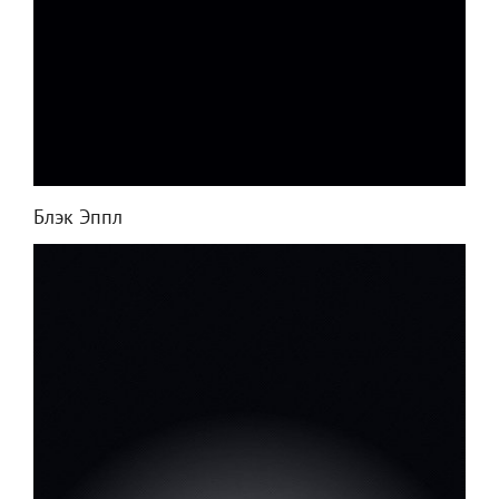
Блэк Эппл