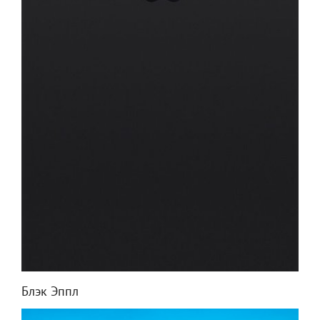
Блэк Эппл