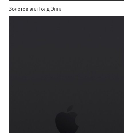
Золотое эпл Голд Эппл