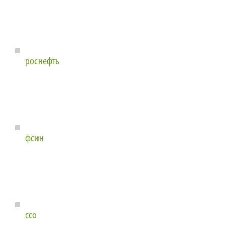
роснефть
фсин
ссо