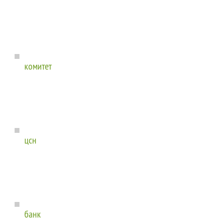
комитет
цсн
банк