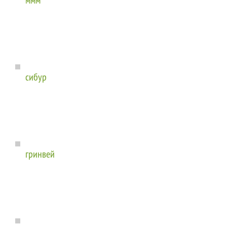
сибур
гринвей