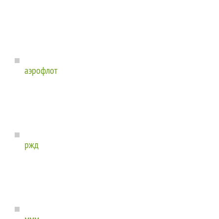
аэрофлот
ржд
ммм