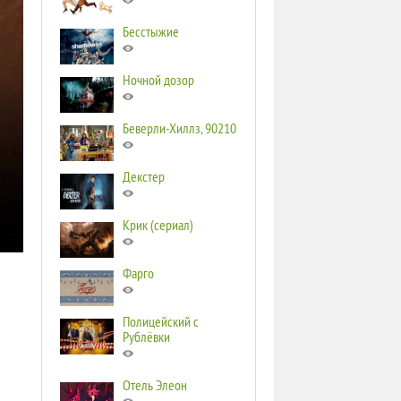
Бесстыжие
Ночной дозор
Беверли-Хиллз, 90210
Декстер
Крик (сериал)
Фарго
Полицейский с
Рублёвки
Отель Элеон