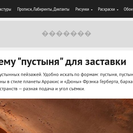
кстуры
Прописи, Лабиринты, Диктанты
Рисунки
Раскраски
Обои
ему "пустыня" для заставки
стынных пейзажей. Удобно искать по формам: пустыня, пустын
цены в стиле планеты Арракис и «Дюны» Фрэнка Герберта, барх
транств — разная подача и угол съёмки.