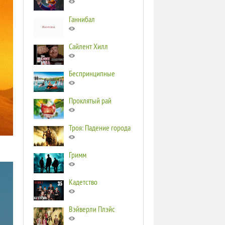
Ганнибал
Сайлент Хилл
Беспринципные
Проклятый рай
Троя: Падение города
Гримм
Кадетство
Вэйверли Плэйс