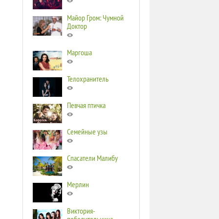
Майор Гром: Чумной
Доктор
Маргоша
Телохранитель
Певчая птичка
Семейные узы
Спасатели Малибу
Мерлин
Виктория-