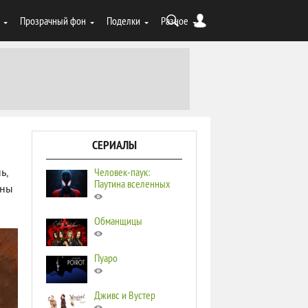
Прозрачный фон
Поделки
Разное
СЕРИАЛЫ
Человек-паук:
ь,
Паутина вселенных
аны
Обманщицы
Пуаро
Дживс и Вустер