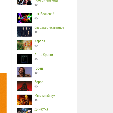
победительница
Час Волковой
Сверхъестественное
Карпов
Агата Кристи
Горец
Зорро
Мятежный дух
Династия