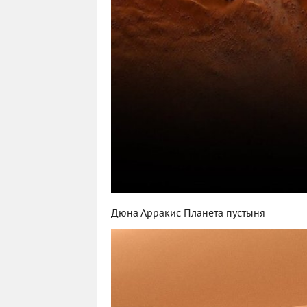
Дюна Арракис Планета пустыня