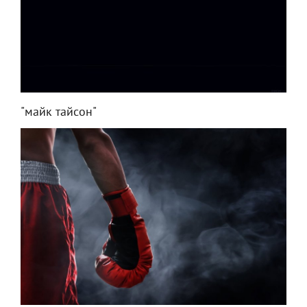
"майк тайсон"