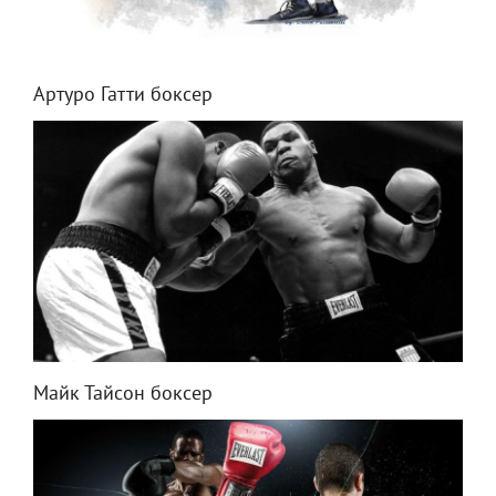
Артуро Гатти боксер
Майк Тайсон боксер