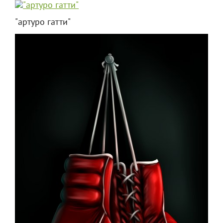
"артуро гатти"