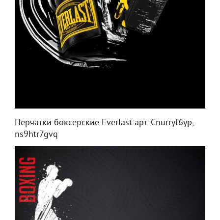
Перчатки боксерские Everlast арт. Cnurryf6yp,
ns9htr7gvq