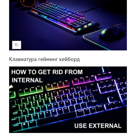
Клавиатура гейминг кейборд