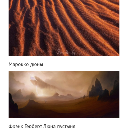
Марокко дюны
Фрэнк Герберт Дюна пустыня