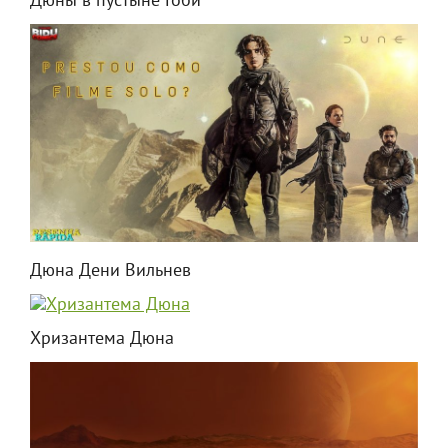
Дюны в пустыне Гоби
Дюна Дени Вильнев
Хризантема Дюна