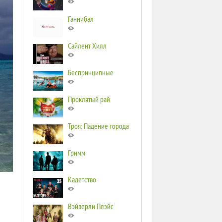
Ганнибал
Сайлент Хилл
Беспринципные
Проклятый рай
Троя: Падение города
Гримм
Кадетство
Вэйверли Плэйс