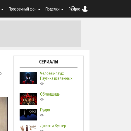
Прозрачный фон
Поделки
Разное
СЕРИАЛЫ
Человек-паук:
о
Паутина вселенных
Обманщицы
Пуаро
Дживс и Вустер