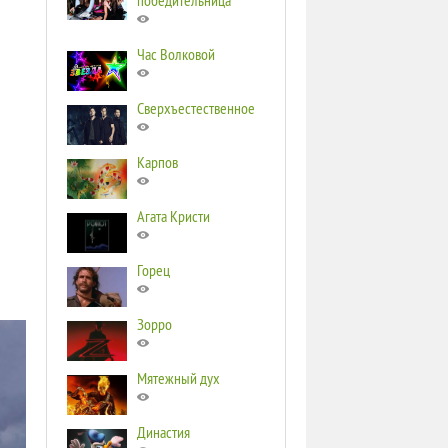
победительница
Час Волковой
Сверхъестественное
Карпов
Агата Кристи
Горец
Зорро
Мятежный дух
Династия