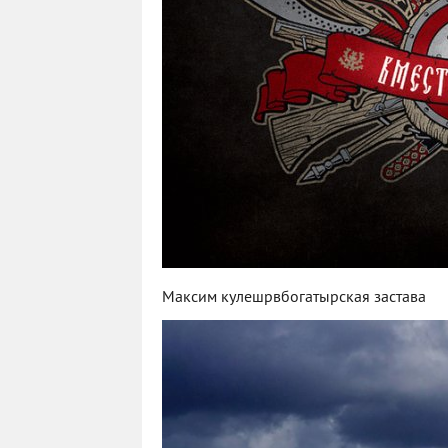
Максим кулешрвбогатырская застава