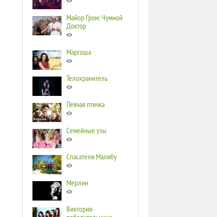
Майор Гром: Чумной
Доктор
Маргоша
Телохранитель
Певчая птичка
Семейные узы
Спасатели Малибу
Мерлин
Виктория-