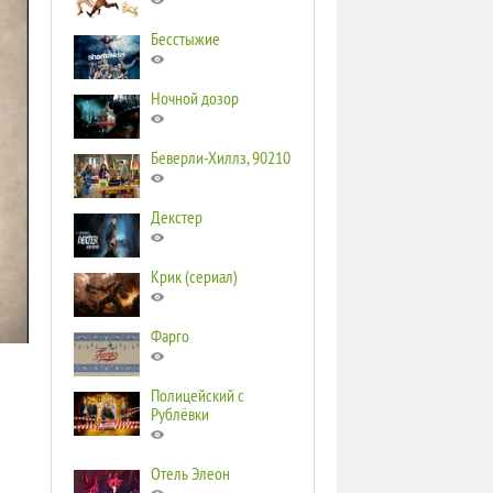
Бесстыжие
Ночной дозор
Беверли-Хиллз, 90210
Декстер
Крик (сериал)
Фарго
Полицейский с
Рублёвки
Отель Элеон